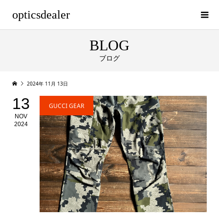
opticsdealer
BLOG
ブログ
2024年 11月 13日
13
GUCCI GEAR
NOV
2024