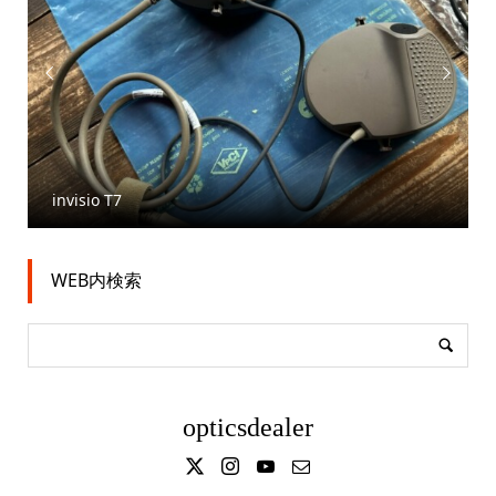


invisio T7
WEB内検索
opticsdealer