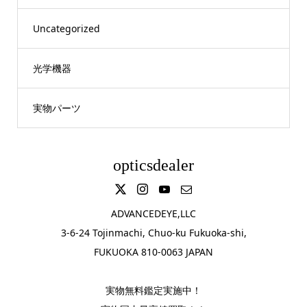
Uncategorized
光学機器
実物パーツ
opticsdealer
ADVANCEDEYE,LLC
3-6-24 Tojinmachi, Chuo-ku Fukuoka-shi,
FUKUOKA 810-0063 JAPAN
実物無料鑑定実施中！