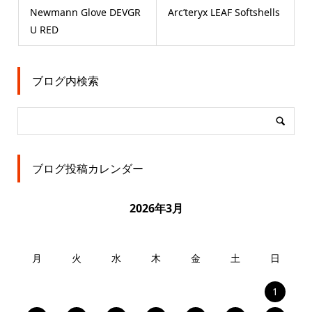
Newmann Glove DEVGR
Arc’teryx LEAF Softshells
U RED
ブログ内検索
ブログ投稿カレンダー
2026年3月
月
火
水
木
金
土
日
1