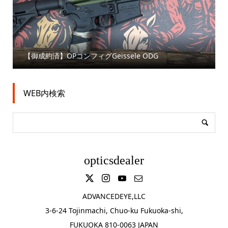
【御成約済】OPコンフィグGeissele ODG
WEB内検索
opticsdealer
ADVANCEDEYE,LLC
3-6-24 Tojinmachi, Chuo-ku Fukuoka-shi,
FUKUOKA 810-0063 JAPAN