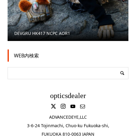
PC AOR1
OP Complete Qualification
WEB内検索
opticsdealer
ADVANCEDEYE,LLC
3-6-24 Tojinmachi, Chuo-ku Fukuoka-shi,
FUKUOKA 810-0063 JAPAN