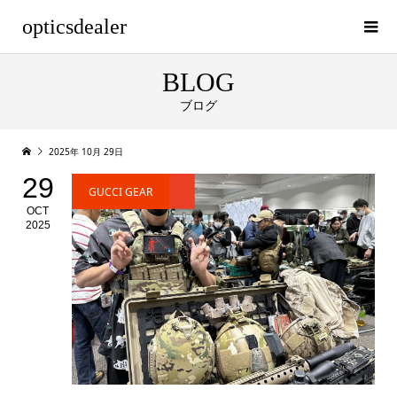
opticsdealer
BLOG
ブログ
2025年 10月 29日
29
GUCCI GEAR
OCT
2025