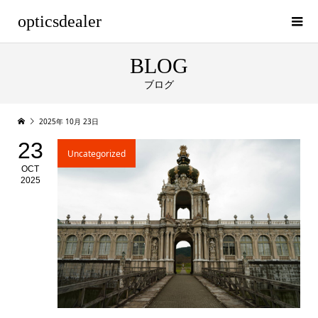
opticsdealer
BLOG
ブログ
2025年 10月 23日
23
Uncategorized
OCT
2025