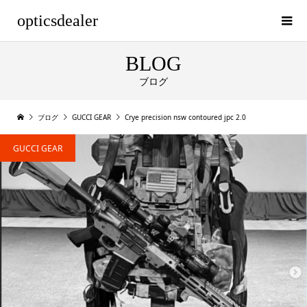
opticsdealer
BLOG
ブログ
ブログ
GUCCI GEAR
Crye precision nsw contoured jpc 2.0
GUCCI GEAR