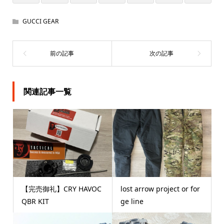
GUCCI GEAR
関連記事一覧
【完売御礼】CRY HAVOC
lost arrow project or for
QBR KIT
ge line