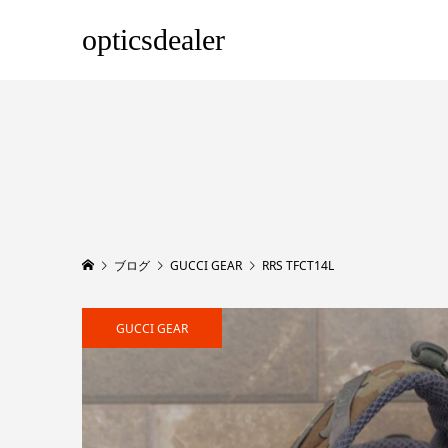
opticsdealer
ブログ
GUCCI GEAR
RRS TFCT14L
GUCCI GEAR