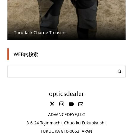
arge Trousers
AEROKNOX AX15 //
WEB内検索
opticsdealer
ADVANCEDEYE,LLC
3-6-24 Tojinmachi, Chuo-ku Fukuoka-shi,
FUKUOKA 810-0063 JAPAN