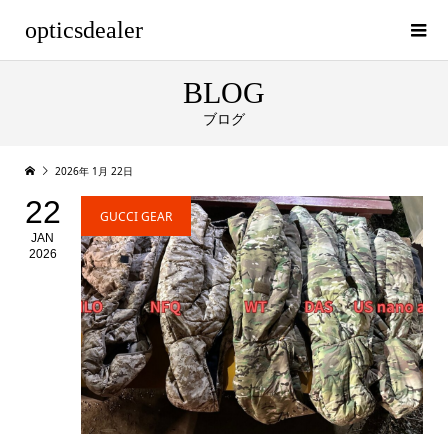
opticsdealer
BLOG
ブログ
2026年 1月 22日
22
GUCCI GEAR
JAN
2026