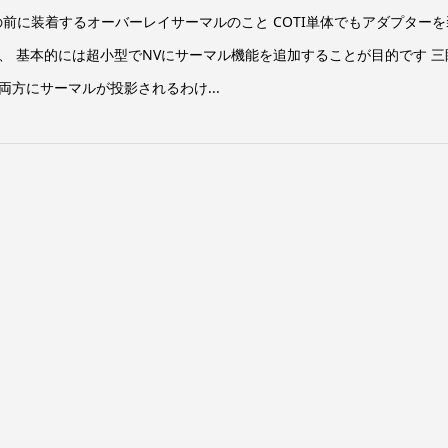
OTIはNVの前に装着するオーバーレイサーマルのこと COTI単体でもアダプター
、 基本的には超小型でNVにサーマル機能を追加することが目的です 三
方にサーマルが投影されるわけ...