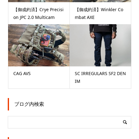
【御成約済】Crye Precisi
【御成約済】Winkler Co
on JPC 2.0 Multicam
mbat AXE
CAG AVS
SC IRREGULARS SF2 DEN
IM
ブログ内検索