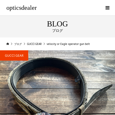
opticsdealer
BLOG
ブログ
ブログ
GUCCI GEAR
velocity or Eagle operator gun belt
GUCCI GEAR