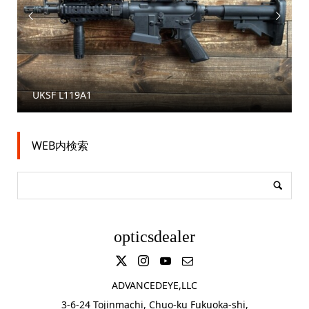


UKSF L119A1
WEB内検索
opticsdealer
ADVANCEDEYE,LLC
3-6-24 Tojinmachi, Chuo-ku Fukuoka-shi,