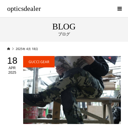
opticsdealer
BLOG
ブログ
2025年 4月 18日
18
GUCCI GEAR
APR
2025