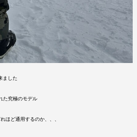
来ました
れた究極のモデル
どれほど通用するのか、、、