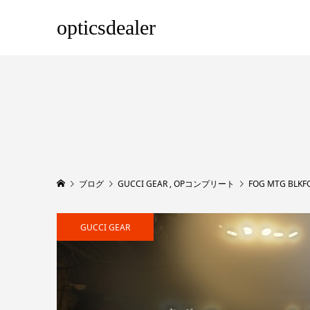
opticsdealer
ブログ
GUCCI GEAR
,
OPコンプリート
FOG MTG BLKF
GUCCI GEAR