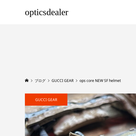
opticsdealer
ブログ
GUCCI GEAR
ops core NEW SF helmet
GUCCI GEAR