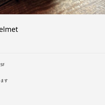
elmet
SF
います