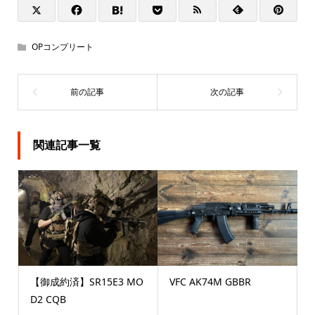
OPコンプリート
関連記事一覧
【御成約済】SR15E3 MO
VFC AK74M GBBR
D2 CQB