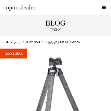
opticsdealer
BLOG
ブログ
ブログ
GUCCI GEAR
【御成約済】RRS 14L ANVIL30
GUCCI GEAR